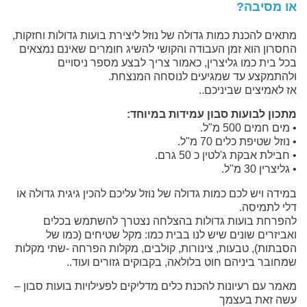
או מסיבה?
מתאים להכנת כמות גדולה של נוזל ליצירת בועות גדולות וחזקות,
החסרון הוא זמן העבודה והקושי להשיג חומרים שאינם נמצאים
בכל בית כמו גליצרין, כאמור צריך לבצע מספר ניסויים
ולהתמקצע עד שמגיעים לנוסחה המנצחת.
אז לאמיצים שביניכם..
מתכון לבועות סבון עמידות במיוחד:
• מים חמים 500 מ"ל.
• נוזל שטיפת כלים 70 מ"ל.
• חבילת אבקת ג'לטין כ 50 גרם.
• גליצרין 30 מ"ל.
במידה ויש לכם כמות גדולה של נוזל עליכם להכין גיגית גדולה או
דלי לתמיסה.
להפרחת בועות גדולות בהצלחה נצטרך להשתמש בכלים
ואביזרים שונים שיש לנו בבית כמו: מקל שטיחים (כמו של
הסבתות), טבעות, צינורות, קולבים, מקלות הפרחה -שתי מקלות
שמחובר ביניהם חוט בלולאה, בקבוקים גזורים ועוד..
מאמר עם רעיונות להכנת כלים מדליקים לפעילויות בועות סבון –
עשה זאת בעצמך