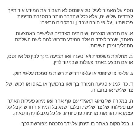
נוסף על האמור לעיל, טל איוונטס לא תעביר את המידע אודותייך
לצדדים שלישיים, אלא ככל שהדבר הותר במסגרת מדיניות
פרטיות זו, על-פי חובה שבדין, ובמקרים הבאים:
א. אם תרכוש מוצרים ושירותים מצדדים שלישיים באמצעות
האתר, יועבר לצדדים אלה המידע הדרוש להם לשם השלמת
התהליך ומתן השירות.
ב. מחלוקת משפטית ו/או טענה ו/או תביעה בינך לבין טל איוונטס,
או אם תבצע באתר פעולות שבניגוד לדין.
ג. על-פי צו שיפוטי או על-פי דרישת רשות מוסמכת על-פי חוק.
ד. כדי למנוע פגיעה חמורה בך ו/או ברכושך או בגופו או רכושו של
צד שלישי או בחברה.
ה. במקרה של מיזוג תאגידי עם גוף אחר ו/או מיזוג פעילות האתר
עם פעילותו של צד שלישי, ובלבד שמקבל המידע החדש יקבל על
עצמו את הוראות מדיניות פרטיות זו, על כל מגבלותיה ותנאיה.
ו. בכל מקום באתר בו תינתן על-ידך נסכמה מפורשת לכך.