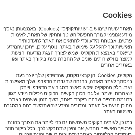
Cookies
האתר עושה שימוש ב-"עוגיות/קוקיס" (Cookies), באמצעותן נאסף
מידע אנונימי לצורך התפעול השוטף והתקין של האתר, לאימות
פרטים, אבטחת מידע וכדי להתאים את האתר להעדפותיך
האישיות וכך להקל על שימושך באתר. נוסף על כן, ייתכן שהמידע
שייאסף באמצעות הקוקיס ישמש לצורך הצגת מודעות והצעות
למוצרים ולשירותים שונים של החברה בעת ביקורך באתר ו/או
באתרים אחרים.
הקוקיס, Cookies, הן קבצי טקסט, שהדפדפן שלך יוצר בעת
כניסתך לאתר מאזדה, בהנחה שהגדרות הדפדפן שלך מאפשרות
זאת. חלק מהקוקיס יפקעו כאשר תסגור את הדפדפן וייתכן
שאחרות יישמרו על גבי הכונן הקשיח. הקוקיס מכילות מידע מגוון
כדוגמת הדפים שבהם ביקרת באתר, משך הזמן ששהית באתר,
מהיכן הגעת אל האתר, ומדורים ומידע שהשתמשת בהם במסגרת
השיטוט באתר.
כמו כן, לעיתים הקוקיס משמשות גם כדי לייתר את הצורך בהזנת
פרטייך האישיים מחדש, אם והיכן שתתבקש לכך, בכל ביקור חוזר
בעמודים הרלוונטים באתר שמחייבים רישום והזנת פרטים.