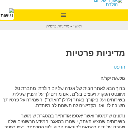
ראשי
»
מדיניות פרטית
מדיניות פרטיות
הדפס
גולש/ת יקר/ה!
ברוך הבא לאתר הבית של אגדה של יום הולדת מחברת טל
איוונטס הפקות ויעוצים בע"מ . אנו מודים לך על העניין שגילית
בשירותינו ועל ביקורך באתר (להלן "האתר"). השמירה על פרטיותך
חשובה לנו ואנו מקדישים לה תשומת לב מיוחדת.
נתונים שתמסור ואשר יאספו אודותייך במסגרת שימושך
בשירותים שמציע האתר, יישמרו במאגרי המידע הרשומים שלנו
ויעובדו על ידינו בהתאם להוראות החוק ולפי הסכמתך. נציין בפניך