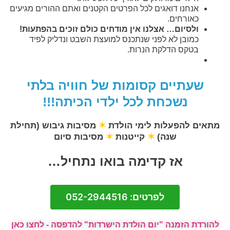
אנחנו דואגים לכל הפרטים הקטנים ואתם ההורים מגיעים
כאורחים.
ולסיום… אצלנו אין מודחים כולם זוכים בהפתעות!
כמובן לא לפני שנתכנס למועצת השבט ונדליק לפיד
בטקס הדלקת הנרות.
שעתיים קסומות של חוויה בלתי
נשכחת לכל ילדי הכיתה!!!
מתאים להפעלות לימי הולדת
✶
מסיבות גיבוש (תחילת
שנה)
✶
קייטנות
✶
מסיבות סיום
אז קדימה בואו נתחיל…
לפרטים: 052-2944516
להורדת הזמנה "יום הולדת הישרדות" להדפסה - לחצו כאן