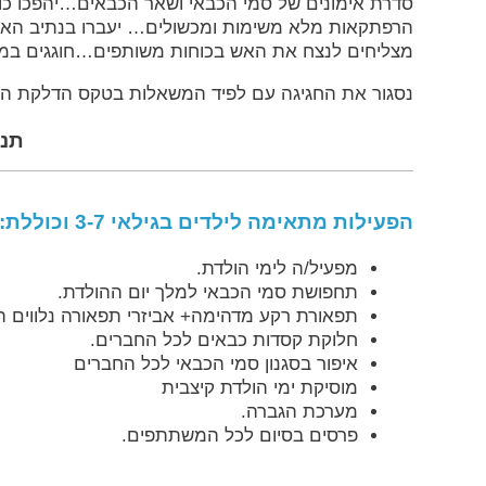
סדרת אימונים של סמי הכבאי ושאר הכבאים…יהפכו כו
הרפתקאות מלא משימות ומכשולים… יעברו בנתיב האש, דר
מצליחים לנצח את האש בכוחות משותפים…חוגגים במעג
נסגור את החגיגה עם לפיד המשאלות בטקס הדלקת הנרו
תנו
הפעילות מתאימה לילדים בגילאי 3-7 וכוללת:
מפעיל/ה לימי הולדת.
תחפושת סמי הכבאי למלך יום ההולדת.
תפאורת רקע מדהימה+ אביזרי תפאורה נלווים 
חלוקת קסדות כבאים לכל החברים.
איפור בסגנון סמי הכבאי לכל החברים
מוסיקת ימי הולדת קיצבית
מערכת הגברה.
פרסים בסיום לכל המשתתפים.