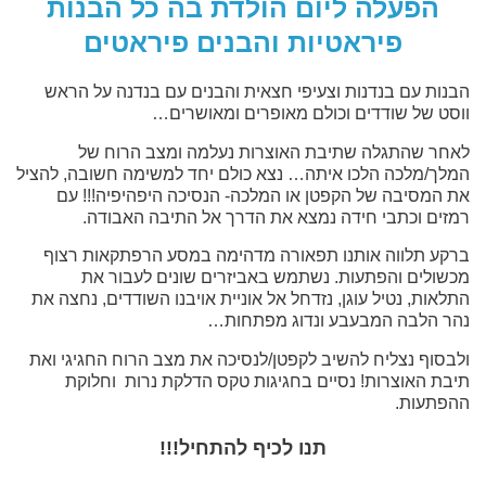
הפעלה ליום הולדת בה כל הבנות
פיראטיות והבנים פיראטים
הבנות עם בנדנות וצעיפי חצאית והבנים עם בנדנה על הראש
ווסט של שודדים וכולם מאופרים ומאושרים…
לאחר שהתגלה שתיבת האוצרות נעלמה ומצב הרוח של
המלך/מלכה הלכו איתה… נצא כולם יחד למשימה חשובה, להציל
את המסיבה של הקפטן או המלכה- הנסיכה היפהיפיה!!! עם
רמזים וכתבי חידה נמצא את הדרך אל התיבה האבודה.
ברקע תלווה אותנו תפאורה מדהימה במסע הרפתקאות רצוף
מכשולים והפתעות. נשתמש באביזרים שונים לעבור את
התלאות, נטיל עוגן, נזדחל אל אוניית אויבנו השודדים, נחצה את
נהר הלבה המבעבע ונדוג מפתחות…
ולבסוף נצליח להשיב לקפטן/לנסיכה את מצב הרוח החגיגי ואת
תיבת האוצרות! נסיים בחגיגות טקס הדלקת נרות וחלוקת
ההפתעות.
תנו לכיף להתחיל!!!